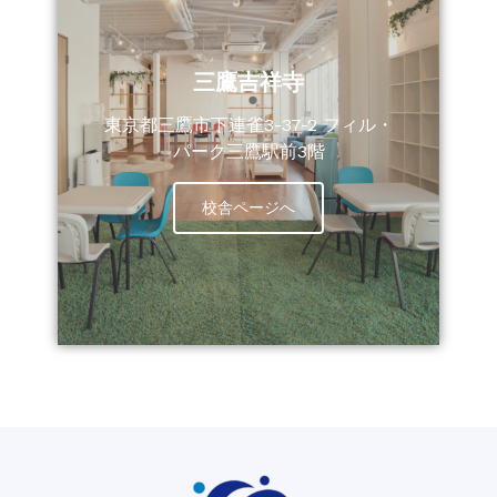
三鷹吉祥寺
東京都三鷹市下連雀3-37-2 フィル・
パーク三鷹駅前3階
校舎ページへ