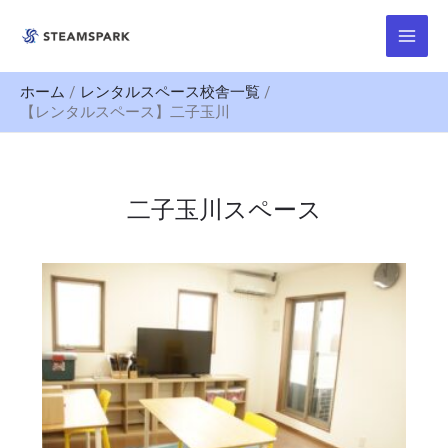
内
Main
容
Menu
を
ス
ホーム
レンタルスペース校舎一覧
キ
【レンタルスペース】二子玉川
ッ
プ
二子玉川スペース