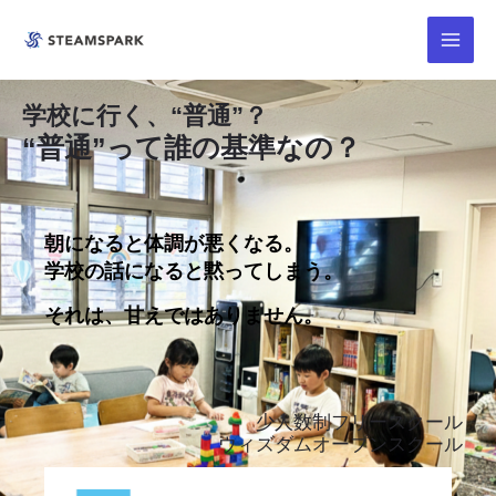
内
Main
容
Menu
を
ス
学校に行く、“普通”？
キ
“普通”って誰の基準なの？
ッ
プ
朝になると体調が悪くなる。
学校の話になると黙ってしまう。
それは、甘えではありません。
少人数制フリースクール
ウィズダムオープンスクール