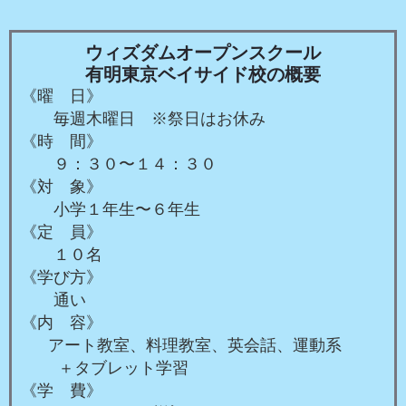
ウィズダムオープンスクール
有明東京ベイサイド校の概要
《曜 日》
毎週木曜日 ※祭日はお休み
《時 間》
９：３０〜１４：３０
《対 象》
小学１年生〜６年生
《定 員》
１０名
《学び方》
通い
《内 容》
アート教室、料理教室、英会話、運動系
＋タブレット学習
《学 費》